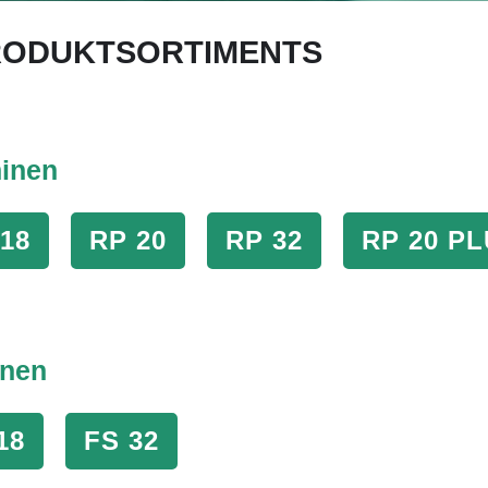
RODUKTSORTIMENTS
inen
18
RP 20
RP 32
RP 20 P
inen
18
FS 32