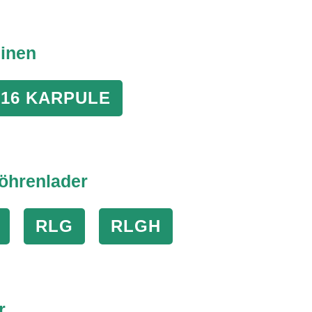
inen
 16 KARPULE
öhrenlader
RLG
RLGH
r